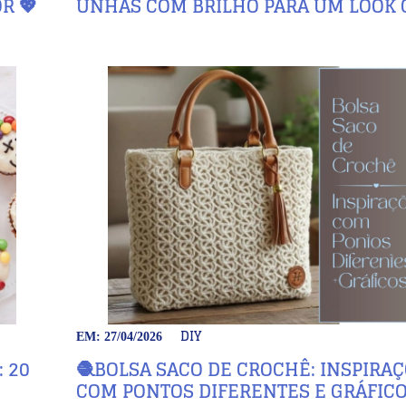
R 💖
UNHAS COM BRILHO PARA UM LOOK 
DIY
EM: 27/04/2026
 20
🧶BOLSA SACO DE CROCHÊ: INSPIRA
COM PONTOS DIFERENTES E GRÁFIC