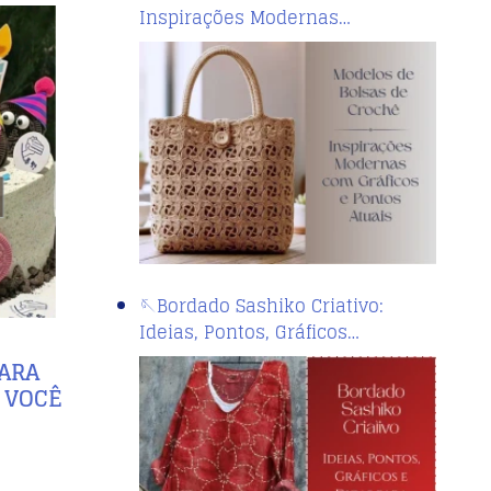
Inspirações Modernas…
🪡Bordado Sashiko Criativo:
Ideias, Pontos, Gráficos…
PARA
E VOCÊ