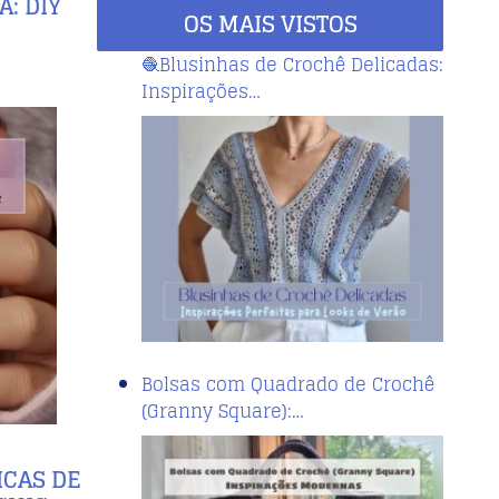
: DIY
OS MAIS VISTOS
🧶Blusinhas de Crochê Delicadas:
Inspirações…
Bolsas com Quadrado de Crochê
(Granny Square):…
ICAS DE