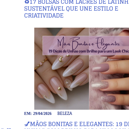
♻️17 BOLSAS COM LACRES DE LATINHA
SUSTENTÁVEL QUE UNE ESTILO E
CRIATIVIDADE
BELEZA
EM: 29/04/2026
💅MÃOS BONITAS E ELEGANTES: 19 D