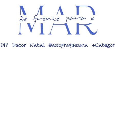
DiY
Decor
Natal
#assopraquesara
+Categor