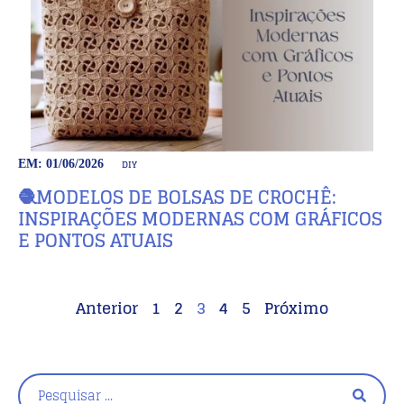
DIY
EM: 01/06/2026
🧶MODELOS DE BOLSAS DE CROCHÊ:
INSPIRAÇÕES MODERNAS COM GRÁFICOS
E PONTOS ATUAIS
Anterior
1
2
3
4
5
Próximo