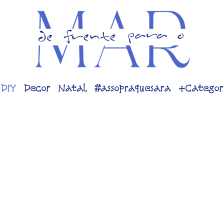
DiY
Decor
Natal
#assopraquesara
+Categor