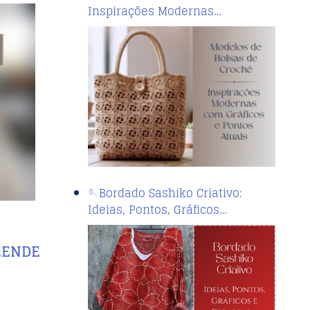
Inspirações Modernas…
🪡Bordado Sashiko Criativo:
Ideias, Pontos, Gráficos…
EENDE