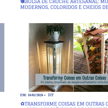
🧶BOLSA DE CROCHÊ ARTESANAL: M
MODERNOS, COLORIDOS E CHEIOS DE
DIY
EM: 16/02/2026
♻️TRANSFORME COISAS EM OUTRAS C