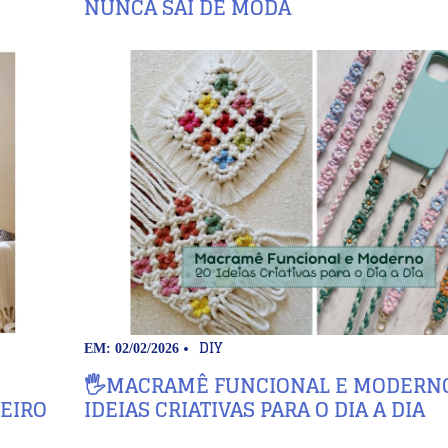
NUNCA SAI DE MODA
DIY
EM: 02/02/2026
🖐️MACRAMÊ FUNCIONAL E MODERNO
EIRO
IDEIAS CRIATIVAS PARA O DIA A DIA