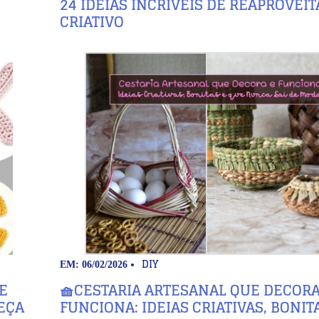
24 IDEIAS INCRÍVEIS DE REAPROVE
CRIATIVO
DIY
EM: 06/02/2026
E
🧺CESTARIA ARTESANAL QUE DECORA
EÇA
FUNCIONA: IDEIAS CRIATIVAS, BONIT