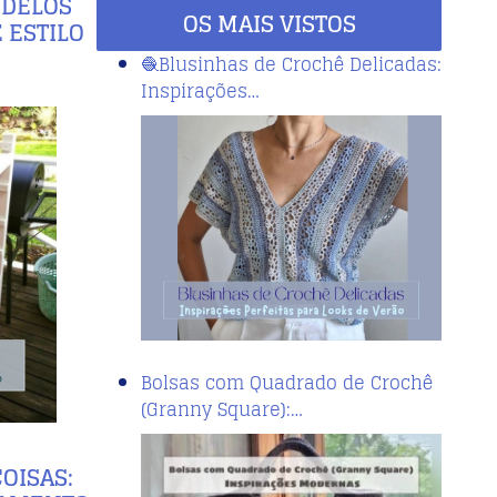
ODELOS
OS MAIS VISTOS
 ESTILO
🧶Blusinhas de Crochê Delicadas:
Inspirações…
Bolsas com Quadrado de Crochê
(Granny Square):…
OISAS: