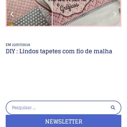
EM
22/07/2018
E
DIY : Lindos tapetes com fio de malha
A
d
NEWSLETTER