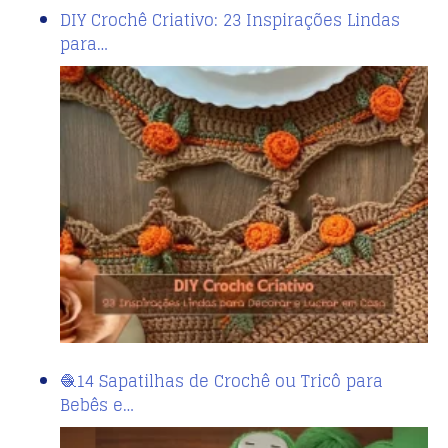
DIY Crochê Criativo: 23 Inspirações Lindas
para…
🧶14 Sapatilhas de Crochê ou Tricô para
Bebês e…