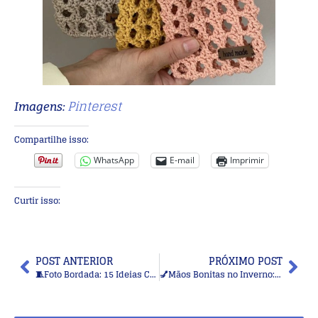
Pinterest
Imagens:
Compartilhe isso:
WhatsApp
E-mail
Imprimir
Curtir isso:
POST ANTERIOR
PRÓXIMO POST
🧵Foto Bordada: 15 Ideias Criativas para Transformar Suas Lembranças em Arte
💅Mãos Bonitas no Inverno: 19 Cores de Esmalte Elegantes que Completam Qualquer Look