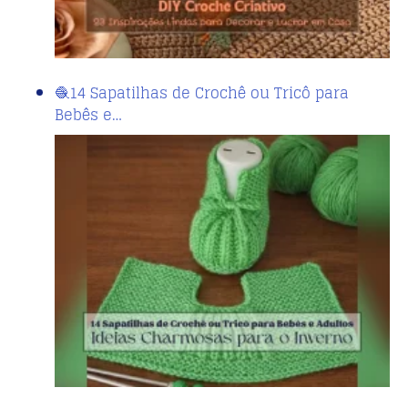
🧶14 Sapatilhas de Crochê ou Tricô para
Bebês e…