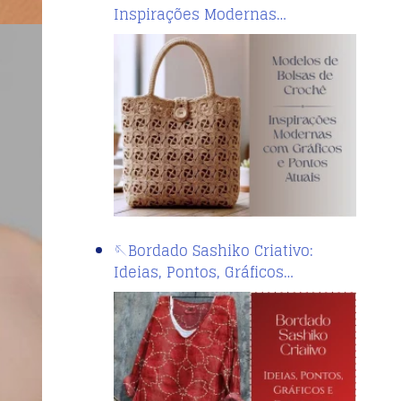
Inspirações Modernas…
🪡Bordado Sashiko Criativo:
Ideias, Pontos, Gráficos…