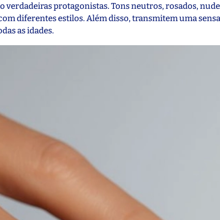
 verdadeiras protagonistas. Tons neutros, rosados, nude
om diferentes estilos. Além disso, transmitem uma sens
odas as idades.