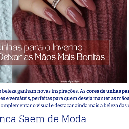
de beleza ganham novas inspirações. As
cores de unhas pa
es e versáteis, perfeitas para quem deseja manter as mãos
complementar o visual e destacar ainda mais a beleza das
Nunca Saem de Moda