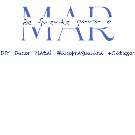
DiY
Decor
Natal
#assopraquesara
+Categor