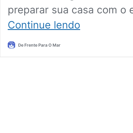
preparar sua casa com o e
Árvore
Continue lendo
de
Natal
–
De Frente Para O Mar
história
e
ideias
econômicas