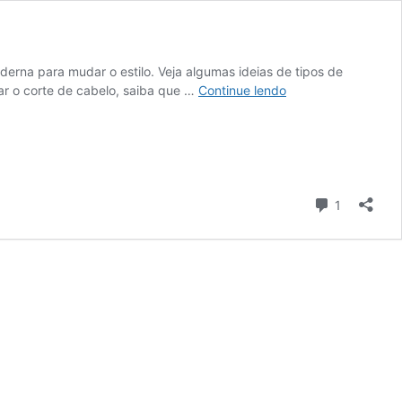
derna para mudar o estilo. Veja algumas ideias de tipos de
Tipos
rar o corte de cabelo, saiba que …
Continue lendo
de
franja
em
cabelos
curtos
Comentári
1