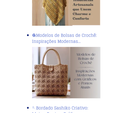
🧶Modelos de Bolsas de Crochê:
Inspirações Modernas…
🪡Bordado Sashiko Criativo: