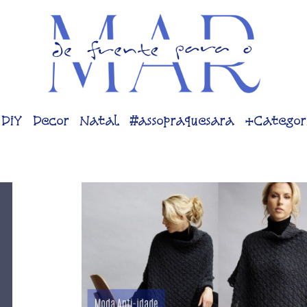
DiY
Decor
Natal
#assopraquesara
+Categor