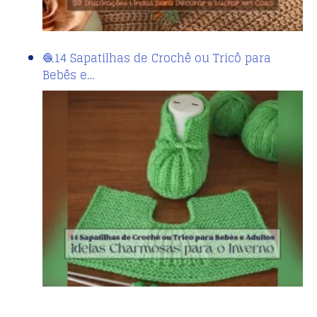
🧶14 Sapatilhas de Crochê ou Tricô para
Bebês e…