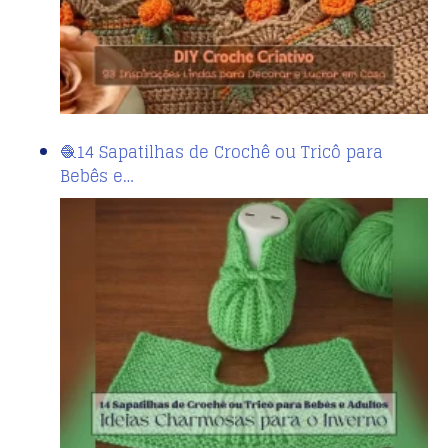
🧶14 Sapatilhas de Crochê ou Tricô para
Bebês e…