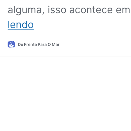
alguma, isso acontece em
Moda
lendo
Anti-
idade:
16
De Frente Para O Mar
Lindos
Modelos
de
Blusa
Branca