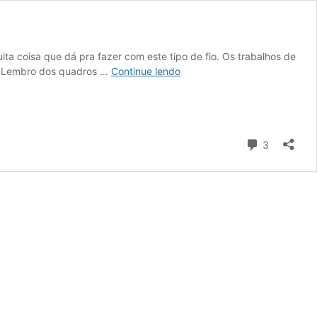
ita coisa que dá pra fazer com este tipo de fio. Os trabalhos de
DIY
r? Lembro dos quadros …
Continue lendo
:
Lindos
tapetes
com
Comentári
fio
3
de
malha