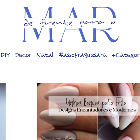
DiY
Decor
Natal
#assopraquesara
+Categor