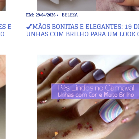
BELEZA
EM: 29/04/2026
ES E
💅MÃOS BONITAS E ELEGANTES: 19 D
NO
UNHAS COM BRILHO PARA UM LOOK 