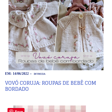
DIY
MODA
EM: 14/06/2022
VOVÓ CORUJA: ROUPAS DE BEBÊ COM
BORDADO
Save