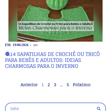
DIY
EM: 19/06/2026
🧶14 SAPATILHAS DE CROCHÊ OU TRICÔ
PARA BEBÊS E ADULTOS: IDEIAS
CHARMOSAS PARA O INVERNO
Anterior
1
2
3
…
5
Próximo